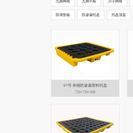
九脚网格
九脚平板
川字网格
防潮垫板
防渗漏托盘
托盘顶盖
97号 单桶防渗漏塑料托盘
720×720×160