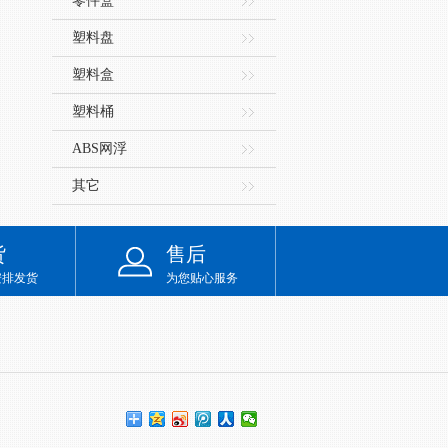
零件盒
塑料盘
塑料盒
塑料桶
ABS网浮
其它
货
售后
安排发货
为您贴心服务