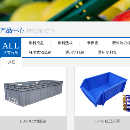
产品中心
ALL
塑料托盘
塑料垫板
卡板箱
塑料垃圾
可堆式物流箱
通用塑料箱
通用塑料筐
所有分类
其它
EU41022物流箱
147-5 组立式零