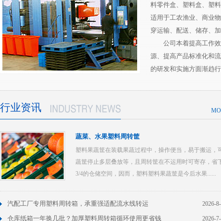
料零件盒、塑料盒、塑料
适用于工农渔业、商业物
穿运输、配送、储存
公司本着提高工作效率
源、提高产品标准化和流
的研发和实施方面渐趋行业优
行业资讯
MO
蔬菜、水果塑料周转筐
塑料果蔬筐在装载果蔬过程中，操作便当，易于搬运，
蔬筐停止多层叠放等，且周转筐在不运用时可寄存，省
3/4的仓储空间，因而，塑料塑料果蔬筐是今后水果......
汽配工厂专用塑料周转箱，承重强适配流水线转运
2026-8
仓库纸箱一年换几批？加厚塑料周转箱循环使用更省钱
2026-7