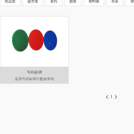
饮品筐
超市筐
蛋托
圆筐
塑料锨
衣架
塑
号码标牌
采用号码标牌计数效率高
1