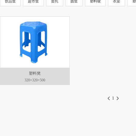
饮品筐
超市筐
蛋托
圆筐
塑料锨
衣架
塑
塑料凳
320×320×500
1