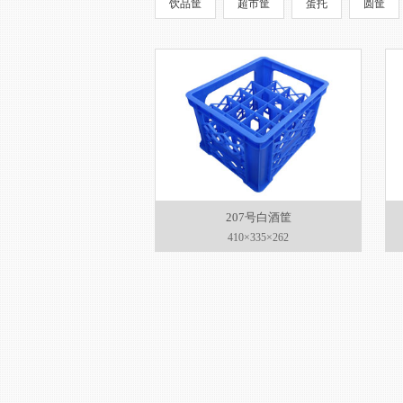
饮品筐
超市筐
蛋托
圆筐
207号白酒筐
410×335×262