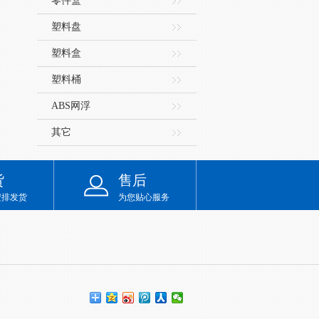
零件盒
塑料盘
塑料盒
塑料桶
ABS网浮
其它
货
售后
安排发货
为您贴心服务