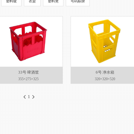
塑料锨
衣架
塑料凳
号码标牌
33号 啤酒筐
6号 净水箱
355×275×325
320×320×520
1