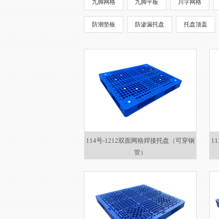
九脚网格
九脚平板
川字网格
防潮垫板
防渗漏托盘
托盘顶盖
114号-1212双面网格焊接托盘（可穿钢
1
管）
1200*1200*150