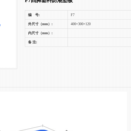
F7四脚塑料防潮垫板
编 号:
F7
外尺寸（mm）:
400×300×120
内尺寸（mm）:
备 注: