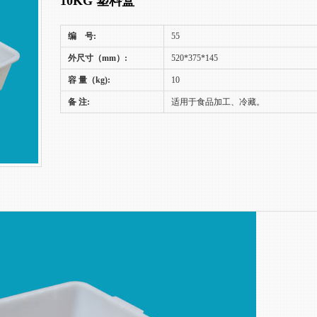
10KG 塑料盒
编 号:
55
外尺寸（mm）:
520*375*145
容 量（kg):
10
备 注:
适用于食品加工、冷藏。