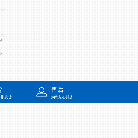
6
0
26
18
货
售后
安排发货
为您贴心服务