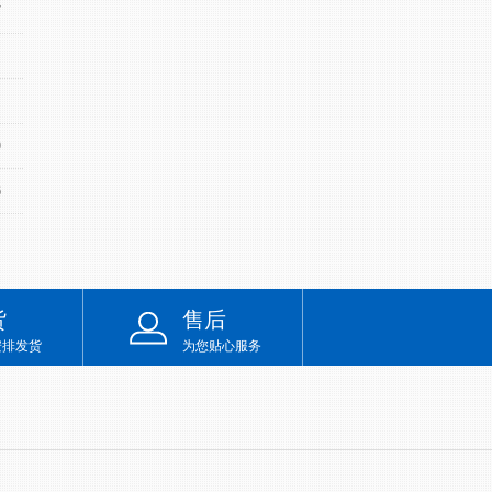
7
9
6
货
售后
安排发货
为您贴心服务