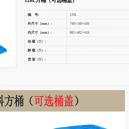
120L方桶（可选桶盖）
编 号:
120L
外尺寸（mm）:
740×540×430
内尺寸（mm）:
682×482×416
动 载（T）:
静 载（T）:
货 架（T）: