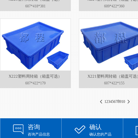
607*418*381
609*422*360
X222塑料周转箱（箱盖可选）
X221塑料周转箱（箱盖可选
607*422*179
607*422*155
8
1
2
3
4
5
6
7
9
10
咨询
确认
咨询产品信息
确认您的产品