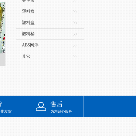
零件盒
塑料盘
塑料盒
塑料桶
ABS网浮
其它
货
售后
安排发货
为您贴心服务