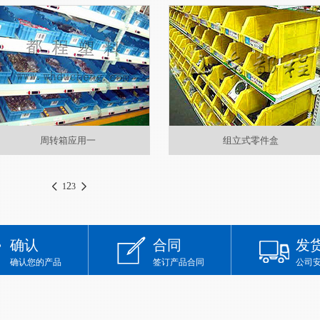
的应用
周转箱应用一
组立式零件盒
2
1
3
确认
合同
发
确认您的产品
签订产品合同
公司